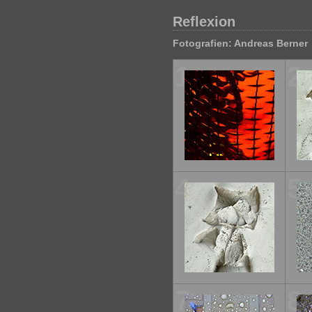
Reflexion
Fotografien: Andreas Berner
1
2
4
5
7
8